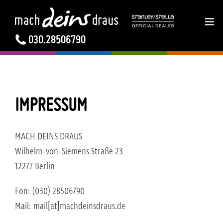
ZUM
INHALT
SPRINGEN
030.28506790
IMPRESSUM
MACH DEINS DRAUS
Wilhelm-von-Siemens Straße 23
12277 Berlin
Fon: (030) 28506790
Mail: mail[at]machdeinsdraus.de