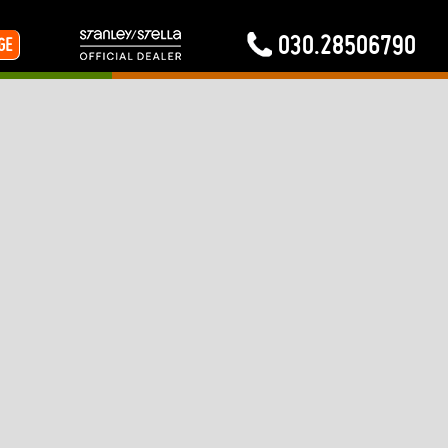
030.28506790
GE